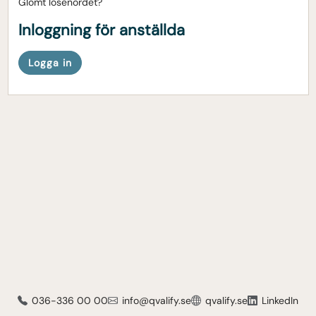
Glömt lösenordet?
Inloggning för anställda
Logga in
036-336 00 00
info@qvalify.se
qvalify.se
LinkedIn